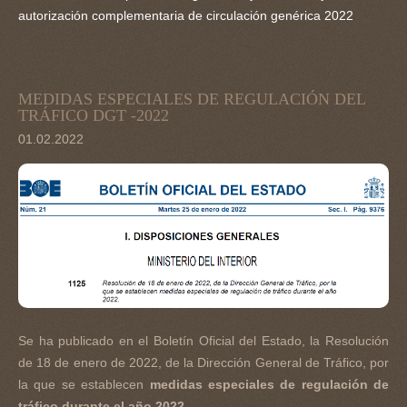
autorización complementaria de circulación genérica 2022
MEDIDAS
ESPECIALES
DE
REGULACIÓN
DEL
TRÁFICO
DGT
-2022
01.02.2022
Se ha publicado en el Boletín Oficial del Estado, la Resolución
de 18 de enero de 2022, de la Dirección General de Tráfico, por
la que se establecen
medidas especiales de regulación de
tráfico durante el año 2022
.