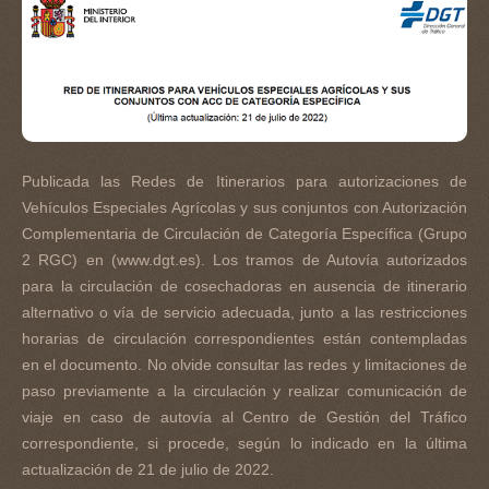
Publicada las Redes de Itinerarios para autorizaciones de
Vehículos Especiales Agrícolas y sus conjuntos con Autorización
Complementaria de Circulación de Categoría Específica (Grupo
2 RGC) en (www.dgt.es). Los tramos de Autovía autorizados
para la circulación de cosechadoras en ausencia de itinerario
alternativo o vía de servicio adecuada, junto a las restricciones
horarias de circulación correspondientes están contempladas
en el documento. No olvide consultar las redes y limitaciones de
paso previamente a la circulación y realizar comunicación de
viaje en caso de autovía al Centro de Gestión del Tráfico
correspondiente, si procede, según lo indicado en la última
actualización de 21 de julio de 2022.