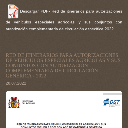
Descargar PDF- Red de itinerarios para autorizaciones
de vehículos especiales agrícolas y sus conjuntos con
autorización complementaria de circulación específica 2022
RED
DE
ITINERARIOS
PARA
AUTORIZACIONES
DE
VEHÍCULOS
ESPECIALES
AGRÍCOLAS
Y
SUS
CONJUNTOS
CON
AUTORIZACIÓN
COMPLEMENTARIA
DE
CIRCULACIÓN
GENÉRICA
-
2022
28.07.2022