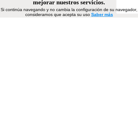
mejorar nuestros servicios.
Si continúa navegando y no cambia la configuración de su navegador,
consideramos que acepta su uso
Saber más
APEMA
Acepto
C/ de los Empresarios, 6
02005 · Albacete
apema@apema.net
afiliada a:
Historia