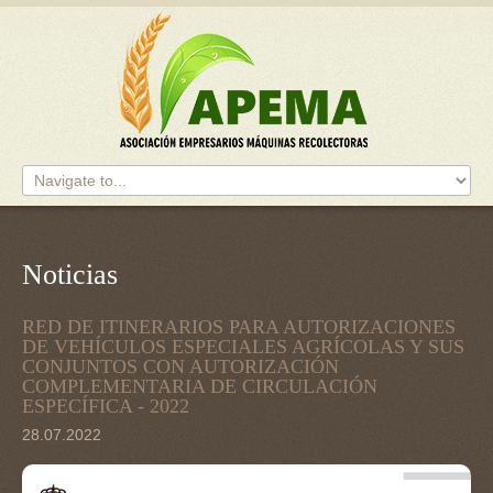
Noticias
RED
DE
ITINERARIOS
PARA
AUTORIZACIONES
DE
VEHÍCULOS
ESPECIALES
AGRÍCOLAS
Y
SUS
CONJUNTOS
CON
AUTORIZACIÓN
COMPLEMENTARIA
DE
CIRCULACIÓN
ESPECÍFICA
-
2022
28.07.2022